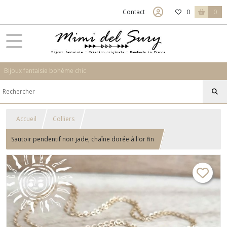
Contact
0
0
Bijoux fantaisie bohème chic
Accueil
Colliers
Sautoir pendentif noir jade, chaîne dorée à l'or fin