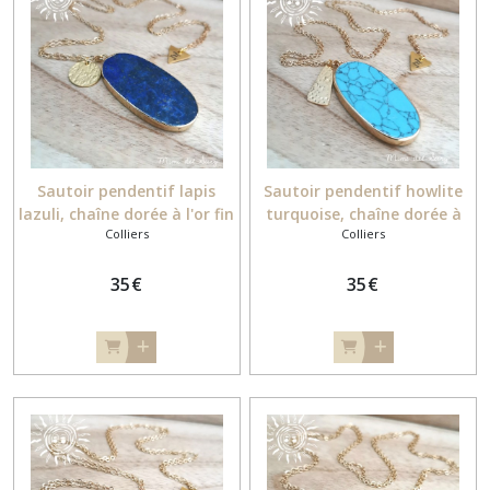
Sautoir pendentif lapis
Sautoir pendentif howlite
lazuli, chaîne dorée à l'or fin
turquoise, chaîne dorée à
Colliers
Colliers
l'or fin
35
€
35
€