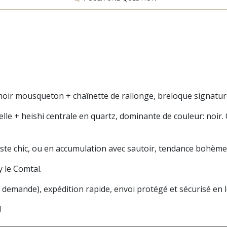
 40cm), fermoir mousqueton + chaînette de rallon
nelle + heishi centrale en quartz, dominante de couleur: noir
aliste chic, ou en accumulation avec sautoir, tendance bohème
y le Comtal.
r demande), e
xpédition rapide, envoi protégé et sécurisé en le
!