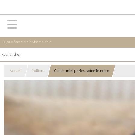
Bijoux fantaisie bohème chic
Accueil
Colliers
Collier mini perles spinelle noire