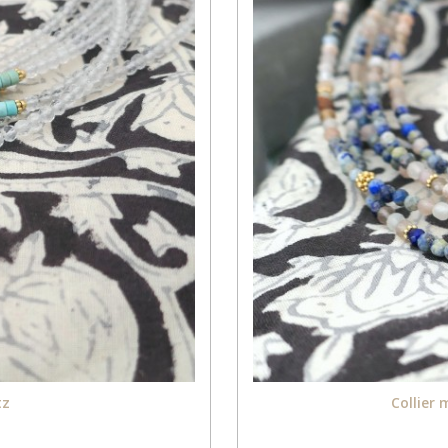
tz
Collier 