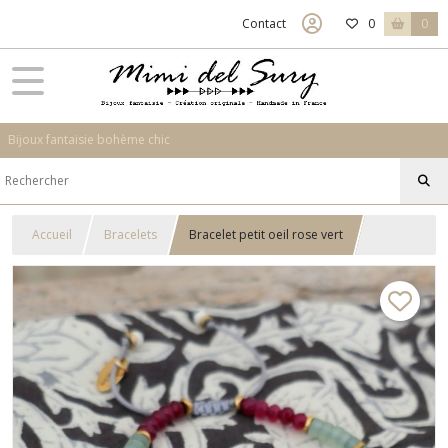
Contact
0
0
Bijoux fantaisie bohème chic
Accueil
Bracelets
Bracelet petit oeil rose vert