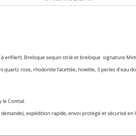
 à enfiler!). Breloque sequin strié et breloque signature Mimi
hi quartz rose, rhodonite facettée, howlite, 3 perles d'eau dou
y le Comtal.
r demande), e
xpédition rapide, envoi protégé et sécurisé en le