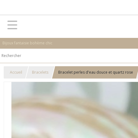
Bijoux fantaisie bohème chic
Accueil
Bracelets
Bracelet perles d'eau douce et quartz rose