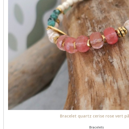
Bracelet quartz cerise rose vert p
Bracelets