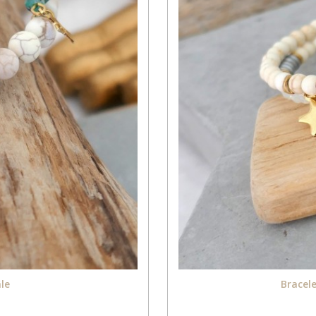
âle
Bracele