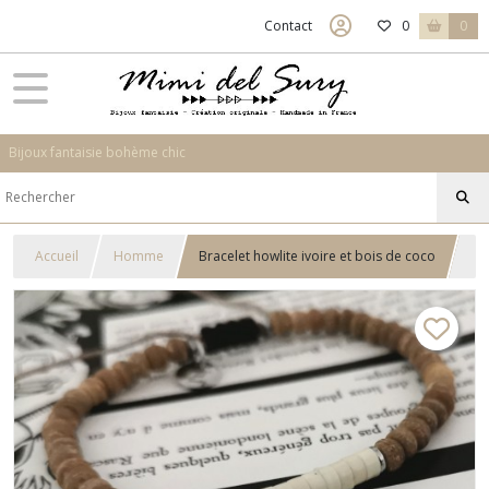
Contact
0
0
Bijoux fantaisie bohème chic
Accueil
Homme
Bracelet howlite ivoire et bois de coco